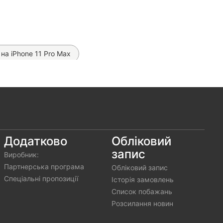
 на iPhone 11 Pro Max
hone 11 Pro Max
MagSafe на iPhone 11 Pro Max
Автомобільна зарядка Hoco Z57 PD 30W
гідрогелева плівка Proove Clear Lite (на всі телефони)
Додатково
Обліковий
запис
Виробник:
лева плівка SKLO (на всі телефони)
Партнерська програма
Обліковий запис
Спеціальні пропозиції
Історія замовлень
Список побажань
Розсилання новин