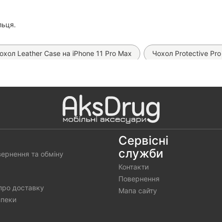
льця.
охол Leather Case на iPhone 11 Pro Max
Чохол Protective Pro
D Mietubl на iPhone 11 Pro Max
Чохол Chrome MagSafe на iP
Чохол Fibra Clear Case на iPhone 11 Pro Max
Чохол Space 
Матова гідрогелева плівка Proove Lite Matte (на всі телефони)
гідрогелева плівка Proove Clear Pro (на всі моделі)
Прозора 
Сервісні
служби
вернення та обміну
а гідрогелева плівка SKLO (на всі телефони)
Матова гідроге
Контакти
D на iPhone 11 Pro Max
Повернення
про доставку
Мапа сайту
зпеки