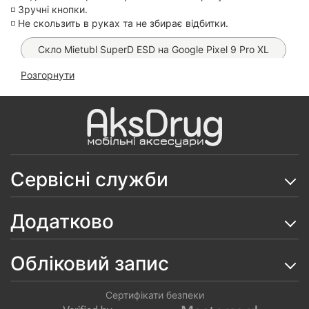
◽️ Зручні кнопки.
◽️ Не скользить в руках та не збирає відбитки.
Скло Mietubl SuperD ESD на Google Pixel 9 Pro XL
Розгорнути
Чохол Bloom Matt MagSafe на Google Pixel 9 Pro XL
Чохол Silicone Case на Google Pixel 9 Pro XL
Чохол Clear Case 2 mm на Google Pixel 9 Pro XL
Чохол Silicone Case на Google Pixel 9 Pro XL
Сервісні служби
Чохол Matt Pro MagSafe 360 на Google Matt Pro
MagSafe 360
Додатково
Чохол Anti-Broken TPU на Google Pixel 9 Pro XL
Обліковий запис
Скло SuperD ESD на Google Pixel 9 Pro XL
Матова гідрогелева плівка Proove Lite Matte (на всі
Сертифікати безпеки
телефони)