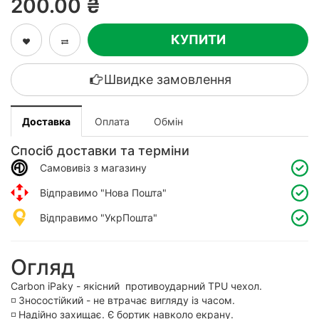
200.00 ₴
КУПИТИ
Швидке замовлення
Доставка
Оплата
Обмін
Спосіб доставки та терміни
Самовивіз з магазину
Відправимо "Нова Пошта"
Відправимо "УкрПошта"
Огляд
Carbon iPaky - якісний противоударний TPU чехол.
◽️ Зносостійкий - не втрачає вигляду із часом.
◽️ Надійно захищає. Є бортик навколо екрану.