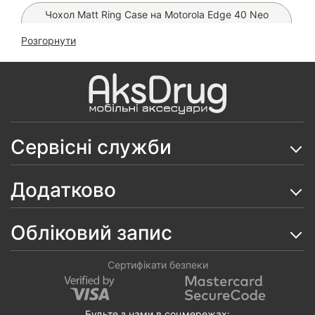
Чохол Matt Ring Case на Motorola Edge 40 Neo
(Чорний)
Розгорнути
Чохол Silicone Case на Motorola Edge 40 Neo (Red)
Скло Mietubl на Motorola Edge 40 Neo
Чохол Silicone Case на Motorola Edge 40 Neo
Сервісні служби
Чохол Silicone Case на Motorola Edge 40 Neo
Чохол Matt Ring на Motorola Edge 40 Neo
Додатково
Чохол Dual Case на Motorola Edge 40 Neo
Обліковий запис
Чохол Leather Book Premium на Motorola Edge 40
Neo
Сертифікати безпеки
Матова гідрогелева плівка Proove Lite Matte (на всі
телефони)
Будьте з нами в соцмережах: