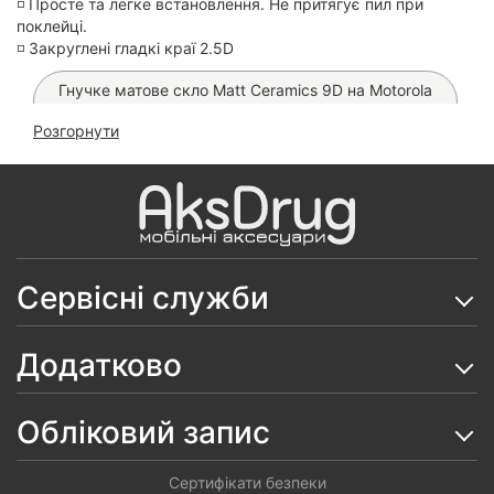
◽️ Просте та легке встановлення. Не притягує пил при
поклейці.
◽️ Закруглені гладкі краї 2.5D
Гнучке матове скло Matt Ceramics 9D на Motorola
E13 4G
Розгорнути
Гнучке скло Ceramics 9D на Motorola E13 4G
Чохол Armor Big Ring на Motorola E13 4G
Чохол Armor Ring Case на Motorola E13 4G
Сервісні служби
Чохол Silicone Cover на Motorola E13 4G
Чохол книжка Classic на Motorola E13 4G
Додатково
Чохол Silicone Case на Motorola E13 4G
Обліковий запис
Чохол Matt Luxury на Motorola E13 4G
Чохол Matt Ring на Motorola E13 4G
Сертифікати безпеки