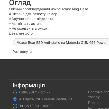
Огляд
Якісний противоударний чохол Armor Ring Case.
◽️ Шторка для захисту камери.
◽️ Зручне кільце-підставка.
◽️ Магнітна пластина.
◽️ Не скользить в руках.
Детальні фото
Чохол Bear ESD Anti-static на Motorola G15/ G15 Power
Розгорнути
Автомобільна зарядка Hoco Z57 PD 30W
Автомоб
Прозора гідрогелева плівка Proove Clear Lite (на всі т
Матова гідрогелева плівка SKLO (на всі телефони)
Інформація
Політика по
+38(093)717-27-77
товару
м. Одеса, Ул. Семена Палия, 73
Про нас
Пн-Cб 10:30 - 19:00
Інформація 