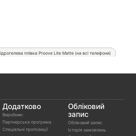
ідрогелева плівка Proove Lite Matte (на всі телефони)
 Proove Clear Pro (на всі моделі)
зора гідрогелева плівка SKLO (на всі телефони)
лева плівка SKLO Self - Repair (на всі телефони)
Додатково
Обліковий
запис
Виробник:
Партнерська програма
Обліковий запис
Спеціальні пропозиції
Історія замовлень