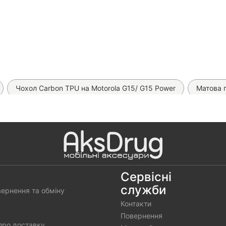
Чохол Carbon TPU на Motorola G15/ G15 Power
Матова г
ільна зарядка Hoco Z60 на 48W
Прозора гідрогелева плівка
елефони)
Автомобільна зарядка Hoco Z57a PD 30W
Про
Швидкий зарядний пристрій ХО СЕ17 65W
Прозора гідроге
Сервісні
служби
вернення та обміну
Контакти
Повернення
про доставку