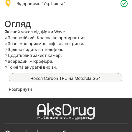
Відправимо "УкрПошта"
Огляд
Якісний чохол від фірми Wave.
◽️ Зносостійкий. Краска не протирається.
◽️ Зовні має приємне софттач покриття.
◽️ Щільно сидить на телефоні.
◽️ Додатковий захист камер.
◽️ Всередині мікрофібра.
◽️ Точні та акуратні вирізи.
Чохол Carbon TPU на Motorola G54
Розгорнути
Чохол Matt Luxury на Motorola G54
Чохол Matt Ring на Motorola G54
Чохол Anti-Broken TPU на Motorola G54
Чохол Matt Luxury на Motorola G54 Full Cover