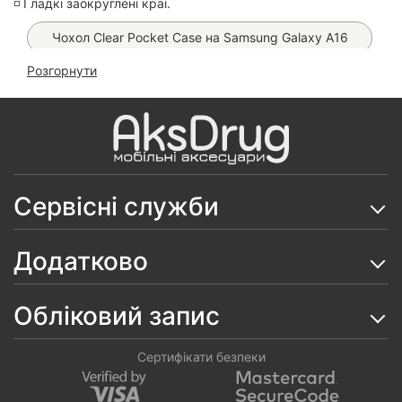
◽️ Гладкі заокруглені краї.
Чохол Clear Pocket Case на Samsung Galaxy A16
Розгорнути
Захисне скло Monkey King на Samsung A16/ A17/
A26
Чохол Clear Case 2 mm на Samsung Galaxy A16
Чохол Protective Camera Ring на Samsung Galaxy
A16
Сервісні служби
Скло Ceramics 9D на Samsung Galaxy A16/ A26/
A17
Додатково
Чохол WAVE Gleam на Samsung Galaxy A16
Обліковий запис
Чохол Space Camera на Samsung Galaxy A16
Скло 6D ESD Crown на Samsung Galaxy A16
Сертифікати безпеки
Чохол Pretty Things на Samsung Galaxy A16