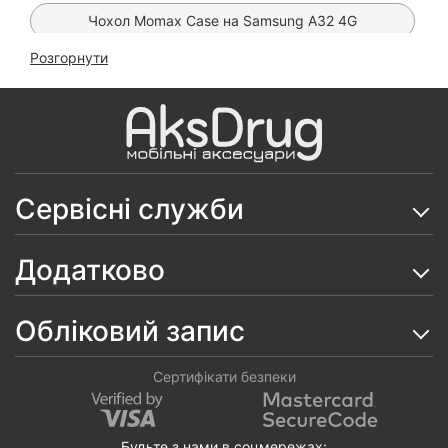
Чохол Momax Case на Samsung A32 4G
Розгорнути
Чохол Silicone Case BYM на Samsung Galaxy A13/
A32 5G
Чохол Carbon TPU на Samsung Galaxy A13/ A32 5G
Чохол Carbon TPU на Samsung Galaxy A32 4G
Сервісні служби
Чохол Woven TPU на Samsung Galaxy A32 4G
Чохол Matt Case на Samsung Galaxy A32 4G
Додатково
Чохол Anti-Broken Case на Samsung Galaxy A32 4G
Обліковий запис
Чохол Protective Ring на Samsung Galaxy A32 4G
Чохол Matt Ring на Samsung Galaxy A32 4G
Сертифікати безпеки
Чохол Armor Ring Case на Samsung Galaxy A32 4G
Будьте з нами в соцмережах: