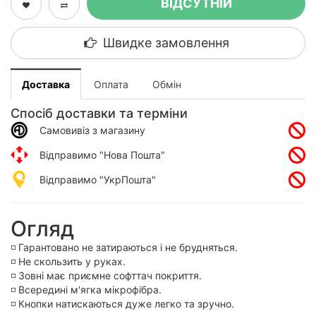
ВІДСУТНІЙ
Швидке замовлення
Доставка
Оплата
Обмін
Спосіб доставки та терміни
Самовивіз з магазину
Відправимо "Нова Пошта"
Відправимо "УкрПошта"
Огляд
◽️ Гарантовано не затираються і не брудняться.
◽️ Не скользить у руках.
◽️ Зовні має приємне софттач покриття.
◽️ Всередині м'ягка мікрофібра.
◽️ Кнопки натискаються дуже легко та зручно.