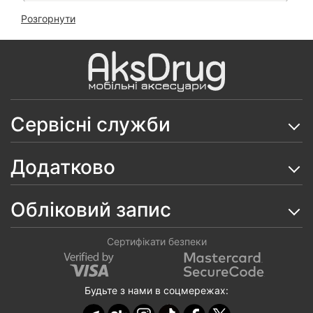
Розгорнути
Чохол Carbon Auto-Focus на Samsung Galaxy A35
Чохол Hard Armor Magnetic на Samsung Galaxy A35
Чохол Anti-Broken Case на Samsung Galaxy A35
Скло 6D ESD Crown на Samsung Galaxy A35
Сервісні служби
Чохол Matt Case на Samsung Galaxy A35
Додатково
Чохол Clear Metal на Samsung Galaxy A35
Чохол Matt Luxury на Samsung Galaxy A35 (Full
Обліковий запис
Cover)
Чохол Pretty Things на Samsung Galaxy A35
Сертифікати безпеки
Чохол Pretty Love TPU на Samsung Galaxy A35
Будьте з нами в соцмережах:
Чохол Matt Dual на Samsung Galaxy M35