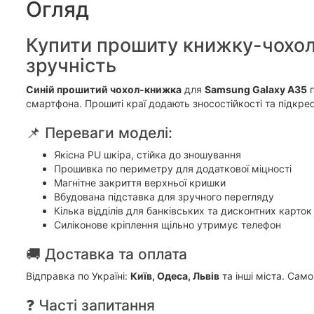
Огляд
Купити прошиту книжку-чохол 
зручність
Синій прошитий чохол-книжка
для
Samsung Galaxy A35
п
смартфона. Прошиті краї додають зносостійкості та підкр
📌 Переваги моделі:
Якісна PU шкіра, стійка до зношування
Прошивка по периметру для додаткової міцності
Магнітне закриття верхньої кришки
Вбудована підставка для зручного перегляду
Кілька відділів для банківських та дисконтних карток
Силіконове кріплення щільно утримує телефон
🚚 Доставка та оплата
Відправка по Україні:
Київ, Одеса, Львів
та інші міста. Само
❓ Часті запитання