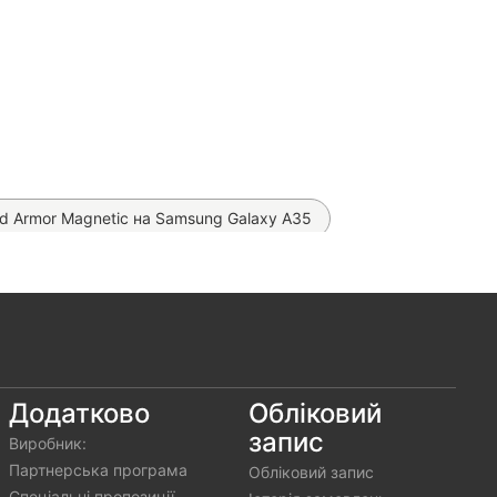
d Armor Magnetic на Samsung Galaxy A35
на Samsung Galaxy A35
 Things на Samsung Galaxy A35
івка Proove Lite Matte (на всі телефони)
g Galaxy A35
Додатково
Обліковий
запис
Виробник:
Партнерська програма
Обліковий запис
 (Бірюзовий)
Спеціальні пропозиції