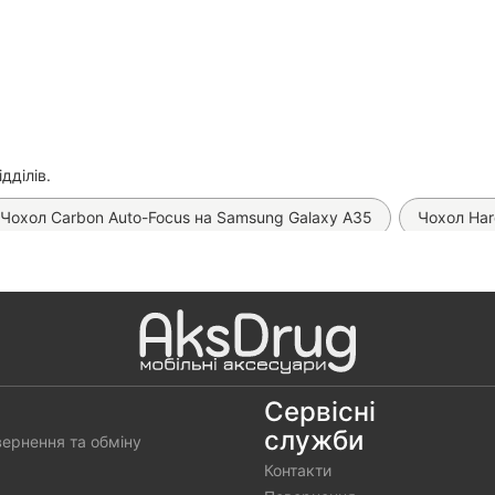
дділів.
Чохол Carbon Auto-Focus на Samsung Galaxy A35
Чохол Har
кло 6D ESD Crown на Samsung Galaxy A35
Чохол Matt Case 
att Luxury на Samsung Galaxy A35 (Full Cover)
Чохол Pretty
хол Matt Dual на Samsung Galaxy M35
Матова гідрогелева пл
bon TPU на Samsung Galaxy A35
Чохол Matt Case на Samsun
Сервісні
служби
вернення та обміну
 Книжка Classic Fibra на Samsung Galaxy A35 (Чорний)
Контакти
узковый)
Чохол Книжка Classic Fibra на Samsung Galaxy A35