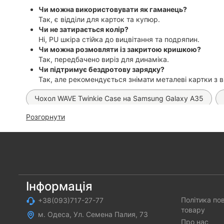
Чи можна використовувати як гаманець?
Так, є відділи для карток та купюр.
Чи не затирається колір?
Ні, PU шкіра стійка до вицвітання та подряпин.
Чи можна розмовляти із закритою кришкою?
Так, передбачено виріз для динаміка.
Чи підтримує бездротову зарядку?
Так, але рекомендується знімати металеві картки з ві
Чохол WAVE Twinkie Case на Samsung Galaxy A35
Розгорнути
Чохол Anti-Broken Case на Samsung Galaxy A35
С
Чохол Clear Metal на Samsung Galaxy A35
Чохол M
Чохол Pretty Love TPU на Samsung Galaxy A35
Чо
Скло Ceramics на Samsung Galaxy A35
Чохол Car
Інформація
Політика по
+38(093)717-27-77
Чохол Silicone Case на Samsung Galaxy A35
Чохол
товару
м. Одеса, Ул. Семена Палия, 73
Чохол Книжка Classic Fibra на Samsung Galaxy A35 (Б
Про нас