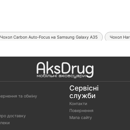
Чохол Carbon Auto-Focus на Samsung Galaxy A35
Чохол Har
кло 6D ESD Crown на Samsung Galaxy A35
Чохол Matt Case 
att Luxury на Samsung Galaxy A35 (Full Cover)
Чохол Pretty
хол Matt Dual на Samsung Galaxy M35
Матова гідрогелева пл
bon TPU на Samsung Galaxy A35
Чохол Matt Case на Samsun
Сервісні
служби
вернення та обміну
 Книжка Classic Fibra на Samsung Galaxy A35 (Чорний)
Контакти
узковый)
Чохол Книжка Classic Fibra на Samsung Galaxy A35
Повернення
про доставку
Мапа сайту
зпеки