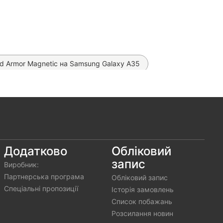
d Armor Magnetic на Samsung Galaxy A35
на Samsung Galaxy A35
 Things на Samsung Galaxy A35
івка Proove Lite Matte (на всі телефони)
g Galaxy A35
Додатково
Обліковий
запис
Виробник:
Партнерська програма
Обліковий запис
 (Бірюзовий)
Спеціальні пропозиції
Історія замовлень
Список побажань
Розсилання новин