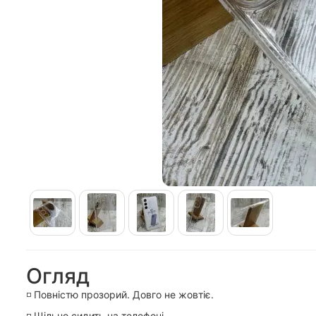
Огляд
◽️ Повністю прозорий. Довго не жовтіє.
◽️ Щільно сидить на телефоні.