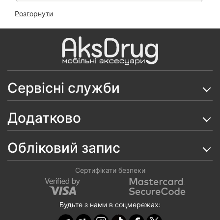
Розгорнути
Чохол Hard Armor Magnetic на Samsung A55
Скло 6D ESD Crown на Samsung Galaxy A55
Чохол Anti-Broken TPU на Samsung Galaxy A55
Чохол Flip Cover Elite на Samsung Galaxy A55
Сервісні служби
Чохол Leather Book на Samsung Galaxy A55
Додатково
Чохол Matt Case на Samsung Galaxy A55
Чохол Matt Luxury на Samsung Galaxy A55
Обліковий запис
Чохол прошита книжка на Samsung Galaxy A55
Сертифікати безпеки
Чохол Silicone Case на Samsung Galaxy A55
(софттач покриття)
Будьте з нами в соцмережах:
Чохол Protective Camera Ring на Samsung Galaxy
A55