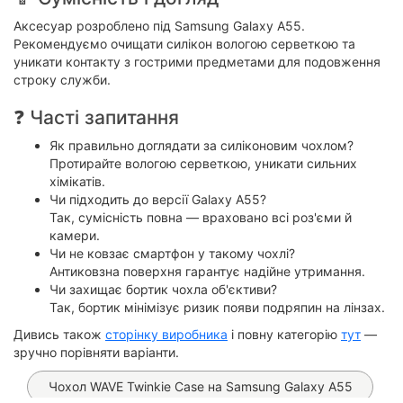
Аксесуар розроблено під Samsung Galaxy A55.
Рекомендуємо очищати силікон вологою серветкою та
уникати контакту з гострими предметами для подовження
строку служби.
❓ Часті запитання
Як правильно доглядати за силіконовим чохлом?
Протирайте вологою серветкою, уникати сильних
хімікатів.
Чи підходить до версії Galaxy A55?
Так, сумісність повна — враховано всі роз'єми й
камери.
Чи не ковзає смартфон у такому чохлі?
Антиковзна поверхня гарантує надійне утримання.
Чи захищає бортик чохла об'єктиви?
Так, бортик мінімізує ризик появи подряпин на лінзах.
Дивись також
сторінку виробника
і повну категорію
тут
—
зручно порівняти варіанти.
Чохол WAVE Twinkie Case на Samsung Galaxy A55