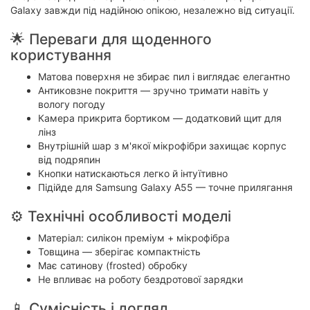
Galaxy завжди під надійною опікою, незалежно від ситуації.
🌟 Переваги для щоденного
користування
Матова поверхня не збирає пил і виглядає елегантно
Антиковзне покриття — зручно тримати навіть у
вологу погоду
Камера прикрита бортиком — додатковий щит для
лінз
Внутрішній шар з м'якої мікрофібри захищає корпус
від подряпин
Кнопки натискаються легко й інтуїтивно
Підійде для Samsung Galaxy A55 — точне прилягання
⚙️ Технічні особливості моделі
Матеріал: силікон преміум + мікрофібра
Товщина — зберігає компактність
Має сатинову (frosted) обробку
Не впливає на роботу бездротової зарядки
📱 Сумісність і догляд