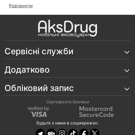
Розгорнути
Чохол Hard Armor Magnetic на Samsung A55
Скло 6D ESD Crown на Samsung Galaxy A55
Чохол Anti-Broken TPU на Samsung Galaxy A55
Чохол Flip Cover Elite на Samsung Galaxy A55
Сервісні служби
Чохол Leather Book на Samsung Galaxy A55
Додатково
Чохол Matt Case на Samsung Galaxy A55
Чохол Matt Luxury на Samsung Galaxy A55
Обліковий запис
Чохол прошита книжка на Samsung Galaxy A55
Сертифікати безпеки
Чохол Silicone Case на Samsung Galaxy A55
(софттач покриття)
Будьте з нами в соцмережах:
Чохол Protective Camera Ring на Samsung Galaxy
A55