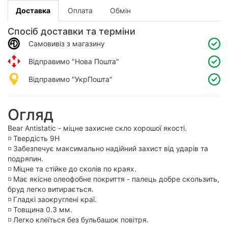
Доставка
Оплата
Обмін
Спосіб доставки та терміни
Самовивіз з магазину
Відправимо "Нова Пошта"
Відправимо "УкрПошта"
Огляд
Bear Antistatic - міцне захисне скло хорошої якості.
◽️ Твердість 9H
◽️ Забезпечує максимально надійний захист від ударів та
подряпин.
◽️ Міцне та стійке до сколів по краях.
◽️ Має якісне олеофобне покриття - палець добре скользить,
бруд легко витирається.
◽️ Гладкі заокруглені краї.
◽️ Товщина 0.3 мм.
◽️ Легко клеїться без бульбашок повітря.