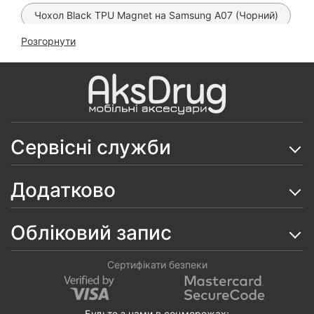
Чохол Black TPU Magnet на Samsung A07 (Чорний)
Розгорнути
Чохол Silicone Case (софттач) на Samsung A07
Скло Mietubl SuperD ESD на Samsung Galaxy A07
Чохол Leather Book Case на Samsung Galaxy A07
Чохол Anti-Broken Case на Samsung Galaxy A07
Сервісні служби
Чохол Matt Case на Samsung Galaxy A07
Додатково
Чохол Carbon Auto-Focus на Samsung Galaxy A07
Чохол Matt Dual Case на Samsung Galaxy A07
Обліковий запис
Чохол Silicone Case на Samsung Galaxy A07
Сертифікати безпеки
Чохол Space TPU на Samsung Galaxy A07
Матова гідрогелева плівка Proove Lite Matte (на всі
Будьте з нами в соцмережах: