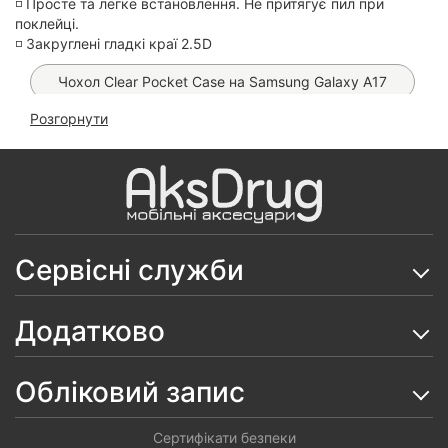
◽️ Просте та легке встановлення. Не притягує пил при
поклейці.
◽️ Закруглені гладкі краї 2.5D
Чохол Clear Pocket Case на Samsung Galaxy A17
Розгорнути
Чохол Chrome MagSafe на Samsung Galaxy A17
Захисне скло Monkey King на Samsung A16/ A17/
A26
Чохол Carbon TPU на Samsung Galaxy A17
Сервісні служби
Чохол Matt Ring Case на Samsung Galaxy A17
Чохол Anti-Broken Case на Samsung Galaxy A17
Додатково
Чохол Matt Case на Samsung Galaxy A17
Обліковий запис
Чохол Silicone Case на Samsung Galaxy A17
Скло Ceramics 9D на Samsung Galaxy A16/ A26/
Сертифікати безпеки