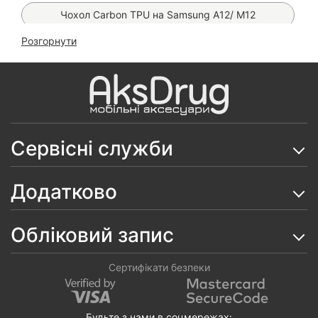
Чохол Carbon TPU на Samsung А12/ М12
Розгорнути
Чохол Slim KST на Samsung Galaxy A12/ M12
Скло 6D ESD Crown на Samsung Galaxy A12/ M12
Гнучке матове скло Matt Ceramics 9D на Samsung
Galaxy A12/ M12
Сервісні служби
Гнучке скло Ceramics 9D на Samsung Galaxy A12/
M12
Додатково
Чохол Matt Ring на Samsung Galaxy A12/ M12
Чохол Matt Case на Samsung Galaxy A12/ M12
Обліковий запис
Чохол Silicone Case на Samsung Galaxy A12/ M12
Сертифікати безпеки
Чохол книжка Classic на Samsung Galaxy A12/ M12
Чохол Anti-Broken Case на Samsung Galaxy A12/
Будьте з нами в соцмережах: