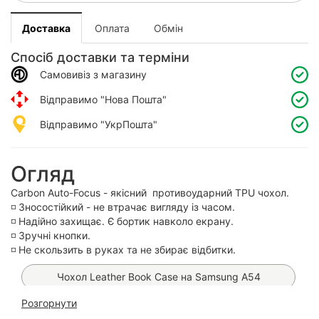
Доставка
Оплата
Обмін
Спосіб доставки та терміни
Самовивіз з магазину
Відправимо "Нова Пошта"
Відправимо "УкрПошта"
Огляд
Carbon Auto-Focus - якісний противоударний TPU чохол.
◽️ Зносостійкий - не втрачає вигляду із часом.
◽️ Надійно захищає. Є бортик навколо екрану.
◽️ Зручні кнопки.
◽️ Не скользить в руках та не збирає відбитки.
Чохол Leather Book Case на Samsung A54
Розгорнути
Чохол Carbon TPU на Samsung A54