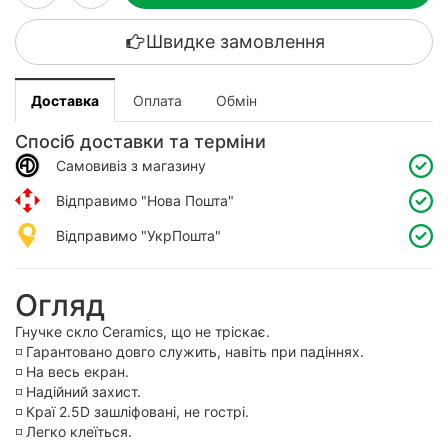
Швидке замовлення
Доставка
Оплата
Обмін
Спосіб доставки та терміни
Самовивіз з магазину
Відправимо "Нова Пошта"
Відправимо "УкрПошта"
Огляд
Гнучке скло Ceramics, що не тріскає.
◽️ Гарантовано довго служить, навіть при падіннях.
◽️ На весь екран.
◽️ Надійний захист.
◽️ Краї 2.5D зашліфовані, не гострі.
◽️ Легко клеїться.