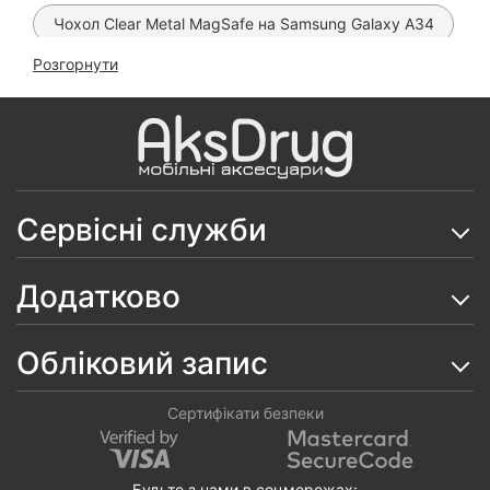
Чохол Clear Metal MagSafe на Samsung Galaxy A34
Розгорнути
Чохол Matt Ring на Samsung Galaxy A34
Чохол Protective Camera Ring на Samsung Galaxy
A34
Чохол Armor Case на Samsung Galaxy A34
Сервісні служби
Чохол Fibra Book на Samsung Galaxy A34
Скло SuperD ESD Mietubl на Samsung Galaxy A34
Додатково
Скло 6D ESD Crown на Samsung Galaxy A34
Обліковий запис
Чохол Silicone Case на Samsung Galaxy A34
Чохол книжка Fibra на Samsung Galaxy A34
Сертифікати безпеки
Чохол Wave на Samsung Galaxy A34
Будьте з нами в соцмережах: