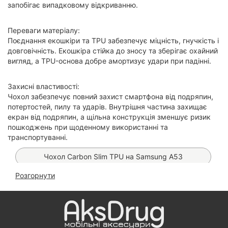
запобігає випадковому відкриванню.
Переваги матеріалу:
Поєднання екошкіри та TPU забезпечує міцність, гнучкість і
довговічність. Екошкіра стійка до зносу та зберігає охайний
вигляд, а TPU-основа добре амортизує удари при падінні.
Захисні властивості:
Чохол забезпечує повний захист смартфона від подряпин,
потертостей, пилу та ударів. Внутрішня частина захищає
екран від подряпин, а щільна конструкція зменшує ризик
пошкоджень при щоденному використанні та
транспортуванні.
Чохол Carbon Slim TPU на Samsung А53
Розгорнути
Чохол Silicone Case на Samsung Galaxy A53
(бордовий)
Чохол Armor Case на Samsung Galaxy A53