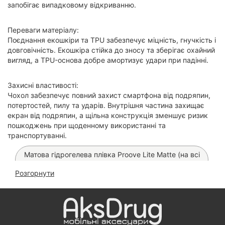
запобігає випадковому відкриванню.
Переваги матеріалу:
Поєднання екошкіри та TPU забезпечує міцність, гнучкість і
довговічність. Екошкіра стійка до зносу та зберігає охайний
вигляд, а TPU-основа добре амортизує удари при падінні.
Захисні властивості:
Чохол забезпечує повний захист смартфона від подряпин,
потертостей, пилу та ударів. Внутрішня частина захищає
екран від подряпин, а щільна конструкція зменшує ризик
пошкоджень при щоденному використанні та
транспортуванні.
Матова гідрогелева плівка Proove Lite Matte (на всі
телефони)
Розгорнути
Автомобільна зарядка Hoco Z57 PD 30W
Автомобільна зарядка Hoco Z60 на 48W