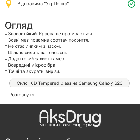
Відправимо "УкрПошта"
Огляд
◽️ Зносостійкий. Краска не протирається.
◽️ Зовні має приємне софттач покриття.
◽️ Не стає липким з часом.
◽️ Щільно сидить на телефоні.
◽️ Додатковий захист камер.
◽️ Всередині мікрофібра.
◽️ Точні та акуратні вирізи.
Скло 10D Tempered Glass на Samsung Galaxy S23
Розгорнути
Чохол FIBRA Carbonite MagSafe на Samsung Galaxy
S23(gold stripes)
Захисне скло OG Purple на Samsung S22/ S23
Чохол FIBRA Carbonite MagSafe на Samsung Galaxy
S23 (Mountains)