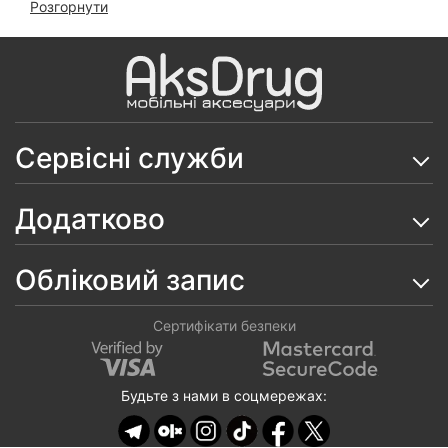
Розгорнути
Чохол Clear Case 2 mm на Samsung S25 FE
Чохол Carbon TPU на Samsung S25 FE
Чохол Leather Book Case на Samsung S25 FE
Сервісні служби
Чохол Hard Armor Magnetic на Samsung S25 FE
Чохол Silicone Case MagSafe на Samsung S25 FE
Додатково
(Black)
Скло Mietubl SuperD ESD на Samsung S25 FE
Обліковий запис
Чохол Space TPU на Samsung S25 FE
Сертифікати безпеки
Чохол Chrome MagSafe на Samsung S25 FE
Чохол Silicone Case на Samsung S25 FE
Будьте з нами в соцмережах:
Чохол Wave Matt MagSafe на Samsung Galaxy S25
FE