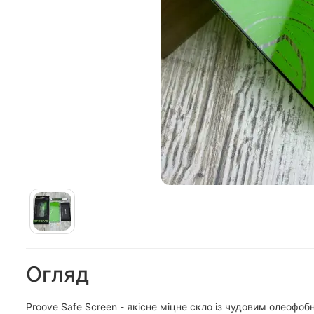
Огляд
Proove Safe Screen - якісне міцне скло із чудовим олеофо