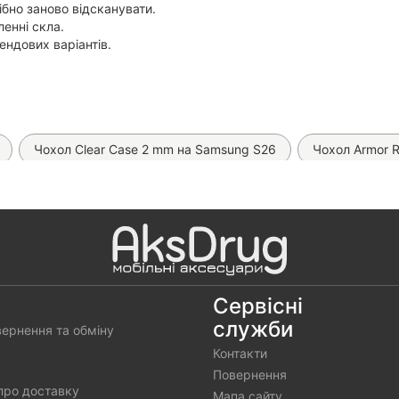
ібно заново відсканувати.
ленні скла.
рендових варіантів.
Чохол Clear Case 2 mm на Samsung S26
Чохол Armor 
тишпигун Mietubl Privacy на Samsung S26
Чохол Ravaka Rot
охол Space на Samsung S26
Чохол Чохол Matt Case на Sam
Чохол Space TPU на Samsung S26
Чохол Chrome MagSafe
гелева плівка Proove Lite Matte (на всі телефони)
Автомобіл
Сервісні
служби
вернення та обміну
гідрогелева плівка Proove Clear Pro (на всі моделі)
Прозора 
Контакти
Повернення
про доставку
Мапа сайту