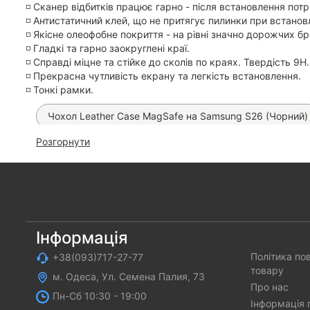
◽️ Сканер відбитків працює гарно - після встановлення потр
◽️ Антистатичний клей, що не притягує пилинки при встанов
◽️ Якісне олеофобне покриття - на рівні значно дорожчих б
◽️ Гладкі та гарно заокруглені краї.
◽️ Справді міцне та стійке до сколів по краях. Твердість 9H.
◽️ Прекрасна чутливість екрану та легкість встановлення.
◽️ Тонкі рамки.
Чохол Leather Case MagSafe на Samsung S26 (Чорний)
Розгорнути
Чохол Leather Book Case на Samsung S26
Скло ан
Чохол Fibra Carbonite MagSafe на Samsung S26
Ч
Чохол Bloom Matt MagSafe на Samsung S26 (Black)
Чохол Silicone Case на Samsung S26
Матова гідро
Інформація
Політика по
+38(093)717-27-77
Автомобільна зарядка Hoco Z60 на 48W
Прозора 
товару
м. Одеса, Ул. Семена Палия, 73
Автомобільна зарядка Hoco Z57a PD 30W
Про нас
Пн-Cб 10:30 - 19:00
Інформація 