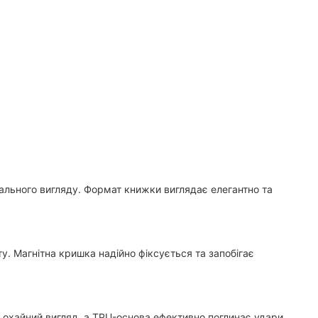
іального вигляду. Формат книжки виглядає елегантно та
. Магнітна кришка надійно фіксується та запобігає
ає охайний вигляд, а TPU-основа ефективно поглинає удари