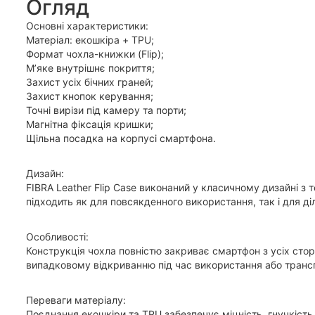
Огляд
Основні характеристики:
Матеріал: екошкіра + TPU;
Формат чохла-книжки (Flip);
М’яке внутрішнє покриття;
Захист усіх бічних граней;
Захист кнопок керування;
Точні вирізи під камеру та порти;
Магнітна фіксація кришки;
Щільна посадка на корпусі смартфона.
Дизайн:
FIBRA Leather Flip Case виконаний у класичному дизайні з
підходить як для повсякденного використання, так і для ді
Особливості:
Конструкція чохла повністю закриває смартфон з усіх стор
випадковому відкриванню під час використання або транс
Переваги матеріалу:
Поєднання екошкіри та TPU забезпечує міцність, гнучкість 