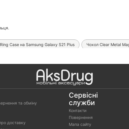
льця.
Ring Case на Samsung Galaxy S21 Plus
Чохол Clear Metal Ma
хол Matt Ring на Samsung Galaxy S21 Plus
Чохол Woven TPU 
л Silicone Case на Samsung Galaxy S21 Plus
Матова гідрогеле
ол Matt Case на Samsung Galaxy S21 Plus
Чохол Silicone Co
охол Silicone Case на Samsung Galaxy S21 Plus
Чохол Silico
Сервісні
служби
вернення та обміну
Автомобільна зарядка Hoco Z57 PD 30W
Автомобільна з
Контакти
Повернення
про доставку
Мапа сайту