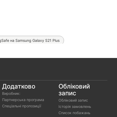
gSafe на Samsung Galaxy S21 Plus
на Samsung Galaxy S21 Plus
ва плівка Proove Lite Matte (на всі телефони)
ver на Samsung Galaxy S21 Plus
ne Case на Samsung Galaxy S21 Plus
Додатково
Обліковий
запис
Виробник:
арядка Hoco Z60 на 48W
Партнерська програма
Обліковий запис
Спеціальні пропозиції
Історія замовлень
Список побажань