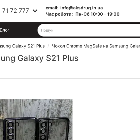
email:
info@aksdrug.in.ua
 71 72 777
Час роботи:
Пн-Cб 10:30 - 19:00
Блог
sung Galaxy S21 Plus
Чохол Chrome MagSafe на Samsung Galax
ng Galaxy S21 Plus