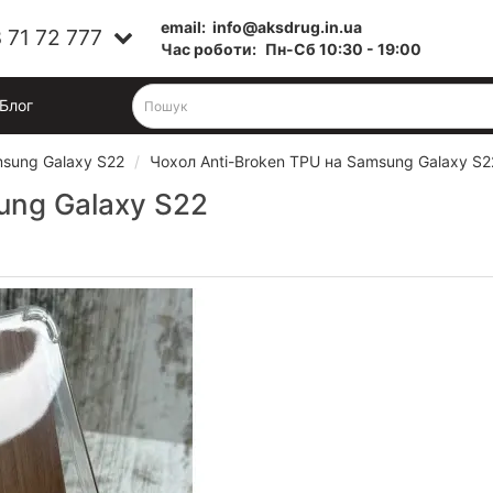
email:
info@aksdrug.in.ua
 71 72 777
Час роботи:
Пн-Cб 10:30 - 19:00
Блог
sung Galaxy S22
Чохол Anti-Broken TPU на Samsung Galaxy S2
ung Galaxy S22