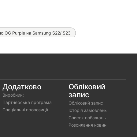
о OG Purple на Samsung S22/ S23
 Samsung Galaxy S22
 MagSafe на Samsung Galaxy S22
 MagSafe Premium на Samsung Galaxy S22
на Samsung Galaxy S22
Додатково
Обліковий
запис
Виробник:
bl на Samsung Galaxy S22
Партнерська програма
Обліковий запис
Спеціальні пропозиції
Історія замовлень
Список побажань
Розсилання новин