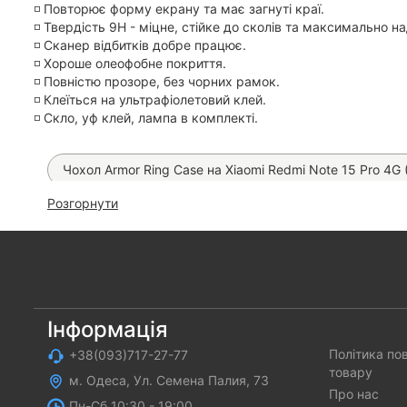
◽️ Повторює форму екрану та має загнуті краї.
◽️ Твердість 9H - міцне, стійке до сколів та максимально 
◽️ Сканер відбитків добре працює.
◽️ Хороше олеофобне покриття.
◽️ Повністю прозоре, без чорних рамок.
◽️ Клеїться на ультрафіолетовий клей.
◽️ Скло, уф клей, лампа в комплекті.
Чохол Armor Ring Case на Xiaomi Redmi Note 15 Pro 4G 
Розгорнути
Скло Mietubl UV на Xiaomi Redmi Note 15 Pro 4G
Ч
Чохол Matt Case на Xiaomi Redmi Note 15 Pro 4G
Ч
Чохол TPU Cover на Xiaomi Redmi Note 15 Pro 4G
Прозора гідрогелева плівка Proove Clear Pro (на всі мо
Інформація
Політика по
+38(093)717-27-77
Прозора гідрогелева плівка SKLO (на всі телефони)
товару
м. Одеса, Ул. Семена Палия, 73
Прозора гідрогелева плівка SKLO Self - Repair (на всі 
Про нас
Пн-Cб 10:30 - 19:00