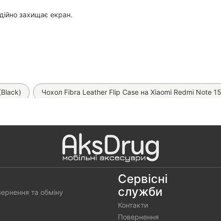
надійно захищає екран.
(Black)
Чохол Fibra Leather Flip Case на Xiaomi Redmi Note 1
охол Space TPU на Xiaomi Redmi Note 15 Pro 4G (Gray)
Чохол
охол Matt Dual Case на Xiaomi Redmi Note 15 Pro 4G
Чохол S
Чохол Wave Colorful на Xiaomi Redmi Note 15 Pro 4G
Матова г
делі)
Прозора гідрогелева плівка Proove Clear Lite (на всі т
Сервісні
служби
вернення та обміну
Матова гідрогелева плівка SKLO (на всі телефони)
Контакти
телефони)
Повернення