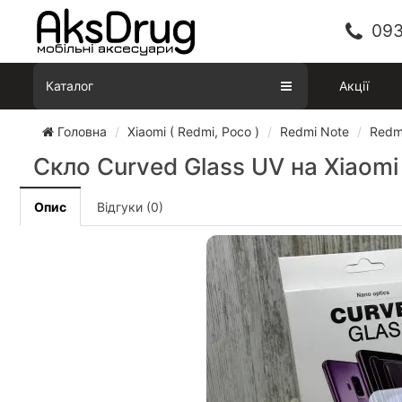
093
Каталог
Акції
Головна
Xiaomi ( Redmi, Poco )
Redmi Note
Redm
Скло Curved Glass UV на Xiaomi
Опис
Відгуки (0)