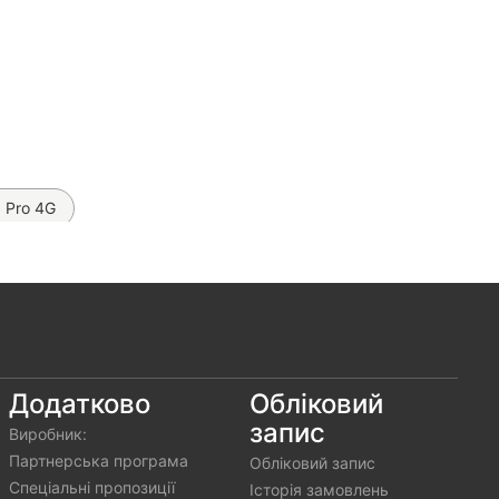
5 Pro 4G
 Silicone Case на Xiaomi Redmi Note 15 Pro 4G
pace TPU на Xiaomi Redmi Note 15 Pro 4G
ідрогелева плівка Proove Lite Matte (на всі телефони)
елефони)
Додатково
Обліковий
запис
Виробник:
Партнерська програма
Обліковий запис
Спеціальні пропозиції
Історія замовлень