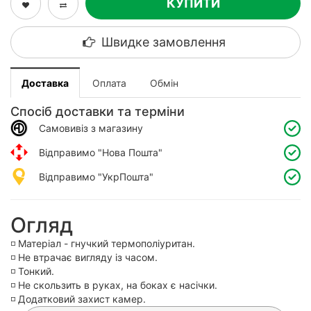
КУПИТИ
Швидке замовлення
Доставка
Оплата
Обмін
Спосіб доставки та терміни
Самовивіз з магазину
Відправимо "Нова Пошта"
Відправимо "УкрПошта"
Огляд
◽️ Матеріал - гнучкий термополіуритан.
◽️ Не втрачає вигляду із часом.
◽️ Тонкий.
◽️ Не скользить в руках, на боках є насічки.
◽️ Додатковий захист камер.