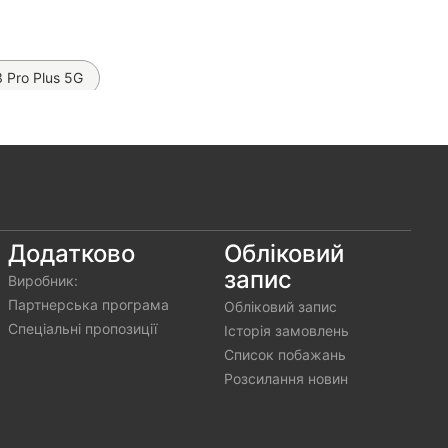
 Pro Plus 5G
ro+ 5G (Yellow)
lus 5G
G
Додатково
Обліковий
запис
Виробник:
s 5G
Партнерська програма
Обліковий запис
)
Спеціальні пропозиції
Історія замовлень
Список побажань
Розсилання новин
ro Plus 5G