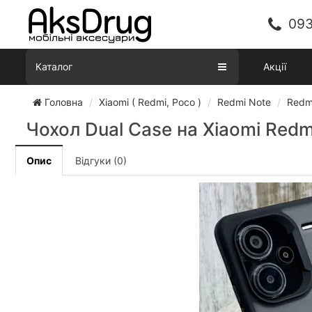
093
Каталог
Акції
Головна
Xiaomi ( Redmi, Poco )
Redmi Note
Redmi
Чохол Dual Case на Xiaomi Redmi
Опис
Відгуки (0)