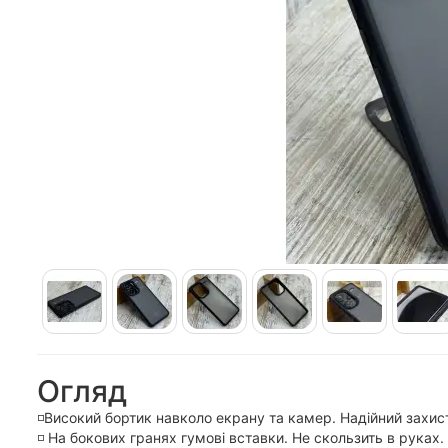
Огляд
◽️Високий бортик навколо екрану та камер. Надійний захист
◽️ На бокових гранях гумові вставки. Не скользить в руках.