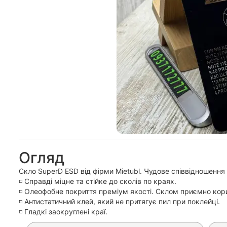
Огляд
Скло SuperD ESD від фірми Mietubl. Чудове співвідношення ц
◽️ Справді міцне та стійке до сколів по краях.
◽️ Олеофобне покриття преміум якості. Склом приємно кор
◽️ Антистатичний клей, який не притягує пил при поклейці.
◽️ Гладкі заокруглені краї.