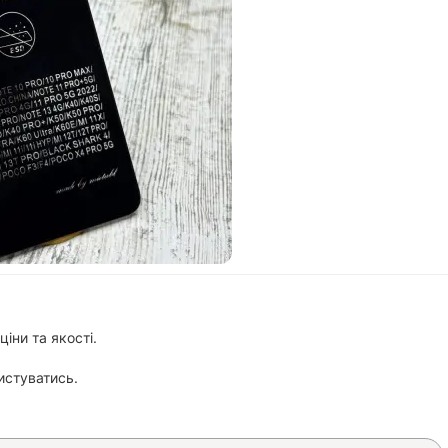
іни та якості.
истуватись.