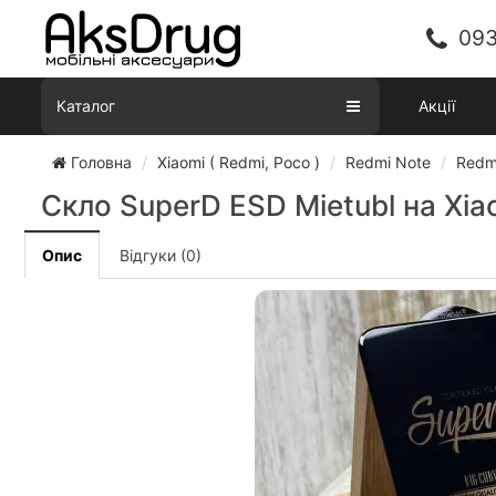
093
Каталог
Акції
Головна
Xiaomi ( Redmi, Poco )
Redmi Note
Redmi
Скло SuperD ESD Mietubl на Xiao
Опис
Відгуки (0)