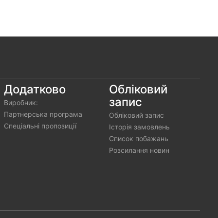
Додатково
Обліковий
запис
Виробник:
al)
Партнерська програма
Обліковий запис
al)
Спеціальні пропозиції
Історія замовлень
Список побажань
а зарядка на Xiaomi/ Redmi/ Pocо 33W
Розсилання новин