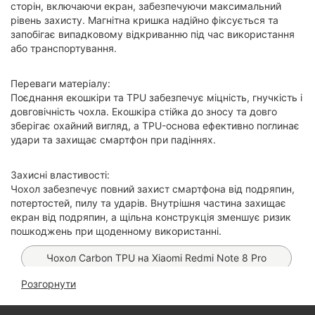
сторін, включаючи екран, забезпечуючи максимальний
рівень захисту. Магнітна кришка надійно фіксується та
запобігає випадковому відкриванню під час використання
або транспортування.
Переваги матеріалу:
Поєднання екошкіри та TPU забезпечує міцність, гнучкість і
довговічність чохла. Екошкіра стійка до зносу та довго
зберігає охайний вигляд, а TPU-основа ефективно поглинає
удари та захищає смартфон при падіннях.
Захисні властивості:
Чохол забезпечує повний захист смартфона від подряпин,
потертостей, пилу та ударів. Внутрішня частина захищає
екран від подряпин, а щільна конструкція зменшує ризик
пошкоджень при щоденному використанні.
Чохол Carbon TPU на Xiaomi Redmi Note 8 Pro
Розгорнути
Чохол Leather Book на Xiaomi Redmi Note 8 Pro