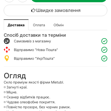
Швидке замовлення
Доставка
Оплата
Обмін
Спосіб доставки та терміни
Самовивіз з магазину
Відправимо "Нова Пошта"
Відправимо "УкрПошта"
Огляд
Скло преміум якості фірми Mietubl.
◽️ Загнуті краї.
◽️ Міцне.
◽️ Сканер відбитків працює.
◽️ Чудове олеофобне покриття.
◽️ Повністю прозоре, без чорних рамок.