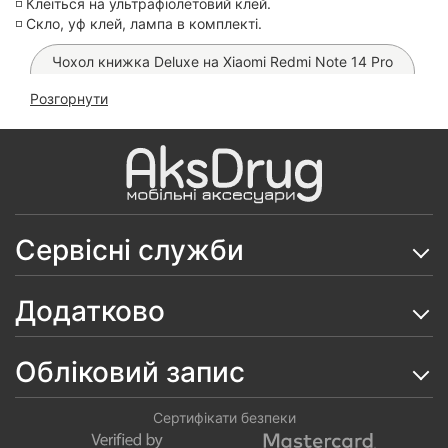
◽️ Клеїться на ультрафіолетовий клей.
◽️ Скло, уф клей, лампа в комплекті.
Чохол книжка Deluxe на Xiaomi Redmi Note 14 Pro
5G/ Poco X7 (Black)
Розгорнути
Чохол WAVE Gleam на Xiaomi Redmi Note 14 Pro 5G/
Poco X7
Чохол Leather Book на Xiaomi Redmi Note 14 Pro
5G/ Poco X7
Сервісні служби
Чохол Silicone Softy на Xiaomi Redmi Note 14 Pro
5G/ Poco X7
Додатково
Чохол Space Camera Case на Xiaomi Redmi Note 14
Pro 5G/ Poco X7
Обліковий запис
Чохол книжка Leather Book Premium на Xiaomi
Redmi Note 14 Pro 5G/ Poco X7
Сертифікати безпеки
Скло 5D Full Glue на Xiaomi Redmi Note 14 Pro 5G/
Poco X7