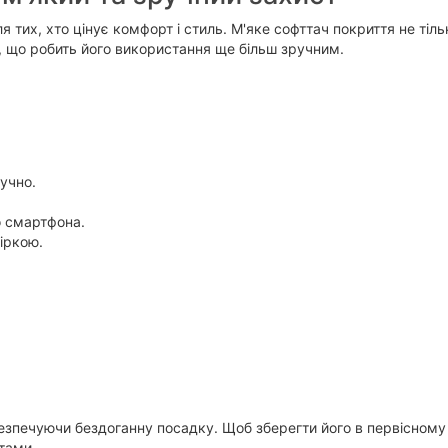
я тих, хто цінує комфорт і стиль. М'яке софттач покриття не тіл
х, що робить його використання ще більш зручним.
учно.
о смартфона.
іркою.
абезпечуючи бездоганну посадку. Щоб зберегти його в первісном
тами.