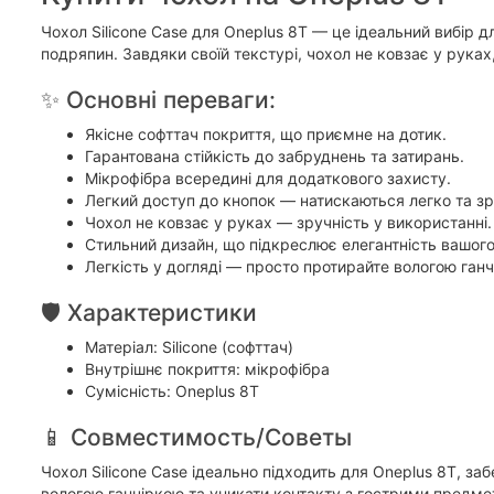
Чохол Silicone Case для Oneplus 8T — це ідеальний вибір дл
подряпин. Завдяки своїй текстурі, чохол не ковзає у рука
✨ Основні переваги:
Якісне софттач покриття, що приємне на дотик.
Гарантована стійкість до забруднень та затирань.
Мікрофібра всередині для додаткового захисту.
Легкий доступ до кнопок — натискаються легко та зр
Чохол не ковзає у руках — зручність у використанні.
Стильний дизайн, що підкреслює елегантність вашог
Легкість у догляді — просто протирайте вологою ганч
🛡️ Характеристики
Матеріал: Silicone (софттач)
Внутрішнє покриття: мікрофібра
Сумісність: Oneplus 8T
📱 Совместимость/Советы
Чохол Silicone Case ідеально підходить для Oneplus 8T, з
вологою ганчіркою та уникати контакту з гострими предме