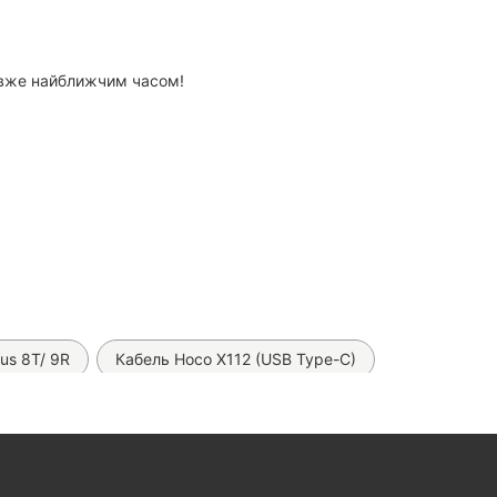
с вже найближчим часом!
us 8T/ 9R
Кабель Hoco X112 (USB Type-C)
обільна зарядка Hoco Z60 на 48W
елефони)
лева плівка SKLO (на всі телефони)