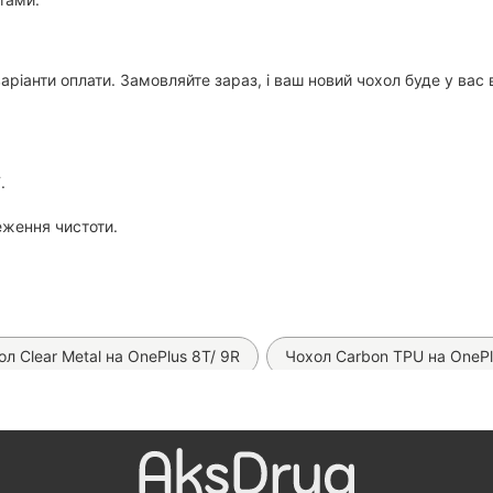
варіанти оплати. Замовляйте зараз, і ваш новий чохол буде у ва
.
еження чистоти.
ол Clear Metal на OnePlus 8T/ 9R
Чохол Carbon TPU на OnePl
лефони)
Автомобільна зарядка Hoco Z57 PD 30W
Автом
делі)
Прозора гідрогелева плівка Proove Clear Lite (на всі т
а гідрогелева плівка SKLO (на всі телефони)
Матова гідроге