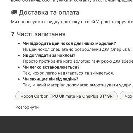
🚚 Доставка та оплата
Ми пропонуємо швидку доставку по всій Україні та зручні 
❓ Часті запитання
Чи підходить цей чохол для інших моделей?
Ні, цей чохол спеціально розроблений для Oneplus 8T
Як доглядати за чохлом?
Просто протирайте його вологою ганчіркою для збер
Чи легко встановлюється?
Так, чохол легко надягається та знімається.
Чи захищає він від падінь?
Так, м'який матеріал допомагає амортизувати удари.
Чохол Carbon TPU Ultimate на OnePlus 8T/ 9R
Чох
Розгорнути
Матова гідрогелева плівка Proove Lite Matte (на всі те
Прозора гідрогелева плівка Proove Clear Pro (на всі мо
Автомобільна зарядка Hoco Z57a PD 30W
Прозор