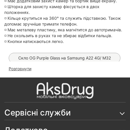
◽️ Має додатковий захист камер та бортик вище екрану.
◽️ Шторка для захисту камер фіксується в двох
положеннях.
◽️ Кільце крутиться на 360° та служить підставкою. Також
допомає зручніше тримати телефон.
◽️ Має металеву пластину, яка магнітится до автотримачів.
◽️ Не скользить в руках та не збирає відбитки пальців.
◽️ Кнопки натискаються легко.
Скло OG Purple Glass на Samsung A22 4G/ M32
Розгорнути
Чохол Armor Ring Case (Синій) на Samsung A22 4G/
M32
Чохол Leather Book Case на Samsung Galaxy A22
4G/ M32
Чохол Matt Case на Samsung Galaxy A22 4G
Сервісні служби
Чохол Woven TPU на Samsung Galaxy A22 4G
Чохол Anti-Broken Case на Samsung Galaxy A22 4G