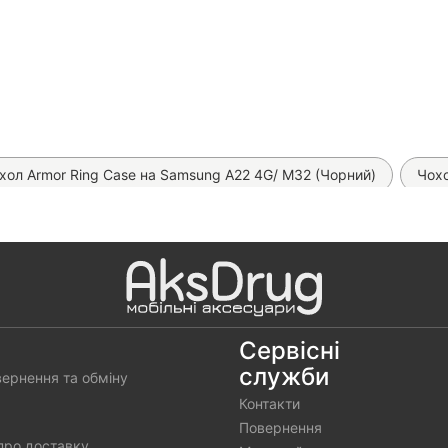
хол Armor Ring Case на Samsung A22 4G/ M32 (Чорний)
Чохо
M32
Чохол Woven TPU на Samsung Galaxy A22 4G
Чохол
ол Matt Ring на Samsung Galaxy A22 4G
Чохол Armor Ring C
охол книжка Classic на Samsung Galaxy A22 4G
Чохол Silic
 SuperD ESD Mietubl на Samsung Galaxy A22 4G
Чохол Silic
Сервісні
служби
вернення та обміну
ова гідрогелева плівка Proove Lite Matte (на всі телефони)
А
Контакти
Повернення
про доставку