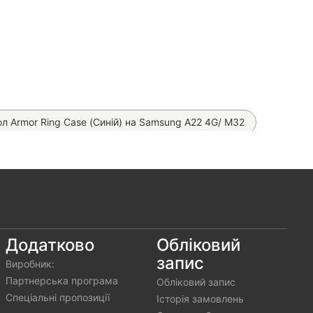
л Armor Ring Case (Синій) на Samsung A22 4G/ M32
 Anti-Broken Case на Samsung Galaxy A22 4G
ase на Samsung Galaxy A22 4G
one Case на Samsung Galaxy A22 4G
one Cover на Samsung Galaxy A22 4G/ M32
Додатково
Обліковий
запис
Виробник:
втомобільна зарядка Hoco Z57 PD 30W
Партнерська програма
Обліковий запис
Спеціальні пропозиції
Історія замовлень