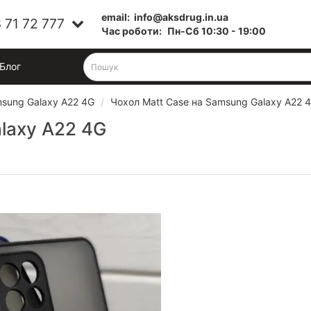
email:
info@aksdrug.in.ua
 71 72 777
Час роботи:
Пн-Cб 10:30 - 19:00
Блог
sung Galaxy A22 4G
Чохол Matt Case на Samsung Galaxy A22 
laxy A22 4G