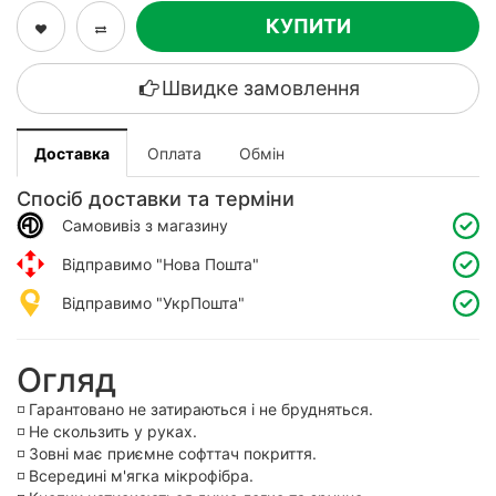
КУПИТИ
Швидке замовлення
Доставка
Оплата
Обмін
Спосіб доставки та терміни
Самовивіз з магазину
Відправимо "Нова Пошта"
Відправимо "УкрПошта"
Огляд
◽️ Гарантовано не затираються і не брудняться.
◽️ Не скользить у руках.
◽️ Зовні має приємне софттач покриття.
◽️ Всередині м'ягка мікрофібра.