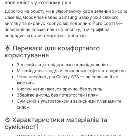
впевненість у кожному русі
Дорогою на роботу чи в улюбленому кафе зелений Silicone
Case від GoodPrice надає Samsung Galaxy S23 свіжого
вигляду та екранує корпус від подряпин. Його софттач-
поверхня не ковзає навіть у поспіху, а мікрофібра
всередині огортає смартфон турботою.
🌟 Переваги для комфортного
користування
Зелений акцент підкреслює індивідуальність
М'який дотик завдяки сучасному софттач-покриттю
Чітка посадка для Galaxy S23 — не сповзає й не
люфтить
Кнопки натискаються зручно, без зусиль
Зберігає вигляд без потертостей і плям
Сумісний з ультратонкими захисними плівками та
склом
⚙️ Характеристики матеріалів та
сумісності