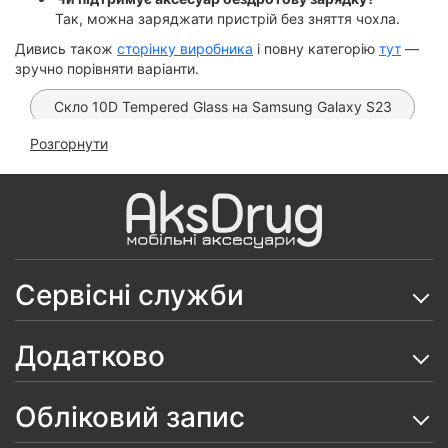
Так, можна заряджати пристрій без зняття чохла.
Дивись також
сторінку виробника
і повну категорію
тут
—
зручно порівняти варіанти.
Скло 10D Tempered Glass на Samsung Galaxy S23
Розгорнути
Чохол FIBRA Carbonite MagSafe на Samsung Galaxy
S23(gold stripes)
Захисне скло OG Purple на Samsung S22/ S23
Чохол FIBRA Carbonite MagSafe на Samsung Galaxy
S23 (Mountains)
Сервісні служби
Чохол FIBRA Carbonite MagSafe на Samsung Galaxy
S23
Додатково
Чохол Carbon Auto-Focus на Samsung Galaxy S23
Обліковий запис
Чохол Carbon TPU на Samsung Galaxy S23