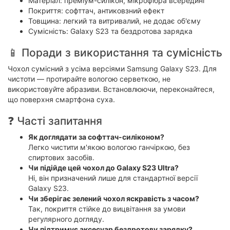
Матеріал: преміум-силікон, мікрофібра всередині
Покриття: софттач, антиковзний ефект
Товщина: легкий та витривалий, не додає об'єму
Сумісність: Galaxy S23 та бездротова зарядка
📱 Поради з використання та сумісність
Чохол сумісний з усіма версіями Samsung Galaxy S23. Для
чистоти — протирайте вологою серветкою, не
використовуйте абразиви. Встановлюючи, переконайтеся,
що поверхня смартфона суха.
❓ Часті запитання
Як доглядати за софттач-силіконом?
Легко чистити м'якою вологою ганчіркою, без
спиртових засобів.
Чи підійде цей чохол до Galaxy S23 Ultra?
Ні, він призначений лише для стандартної версії
Galaxy S23.
Чи зберігає зелений чохол яскравість з часом?
Так, покриття стійке до вицвітання за умови
регулярного догляду.
Чи підтримує аксесуар бездротову зарядку?