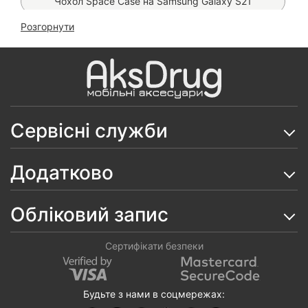
Чохол Space Case на Samsung Galaxy S21
Розгорнути
Чохол Clear Metal MagSafe на Samsung Galaxy S21
Чохол книжка Classic на Samsung Galaxy S21
Чохол Matt Case на Samsung Galaxy S21
Чохол Silicone Case на Samsung Galaxy S21
Сервісні служби
Чохол Silicone Cover на Samsung Galaxy S21
Додатково
Чохол Matt Ring на Samsung Galaxy S21
Чохол Woven TPU на Samsung Galaxy S21
Обліковий запис
Скло SuperD ESD Mietubl на Samsung Galaxy S21
Сертифікати безпеки
Чохол Carbon TPU на Samsung Galaxy S21
Матова гідрогелева плівка Proove Lite Matte (на всі
Будьте з нами в соцмережах:
телефони)