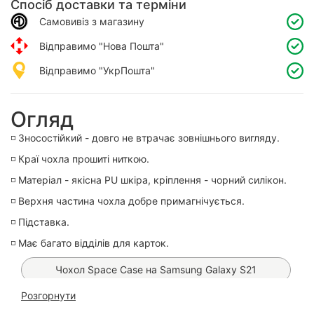
Спосіб доставки та терміни
Самовивіз з магазину
Відправимо "Нова Пошта"
Відправимо "УкрПошта"
Огляд
◽️ Зносостійкий - довго не втрачає зовнішнього вигляду.
◽️ Краї чохла прошиті ниткою.
◽️ Матеріал - якісна PU шкіра, кріплення - чорний силікон.
◽️ Верхня частина чохла добре примагнічується.
◽️ Підставка.
◽️ Має багато відділів для карток.
Чохол Space Case на Samsung Galaxy S21
Розгорнути
Чохол Armor Ring Case на Samsung Galaxy S21